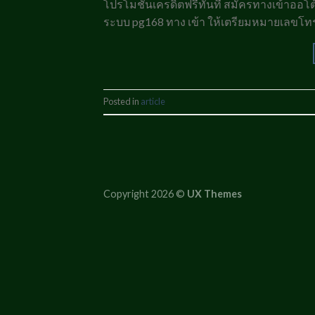
โปรโมชั่นเครดิตฟรีทันที สมัครทางเข้าออโต้ 
ระบบ pg168 ทาง เข้า ให้เตรียมหมายเลขโทร
Posted in
article
Copyright 2026 ©
UX Themes