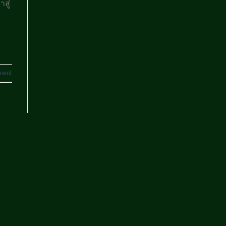
สู่
ment